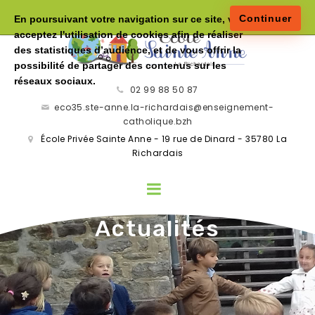
Continuer
En poursuivant votre navigation sur ce site, vous
acceptez l'utilisation de cookies afin de réaliser
des statistiques d’audience, et de vous offrir la
possibilité de partager des contenus sur les
réseaux sociaux.
02 99 88 50 87
eco35.ste-anne.la-richardais@enseignement-
catholique.bzh
École Privée Sainte Anne - 19 rue de Dinard - 35780 La
Richardais
Actualités