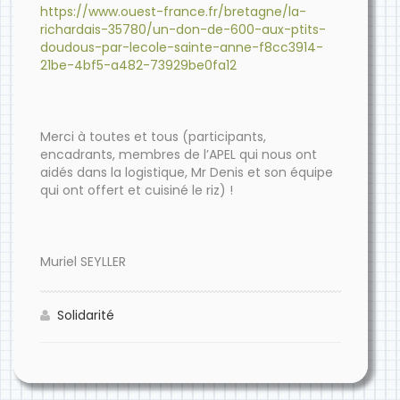
https://www.ouest-france.fr/bretagne/la-
richardais-35780/un-don-de-600-aux-ptits-
doudous-par-lecole-sainte-anne-f8cc3914-
21be-4bf5-a482-73929be0fa12
Merci à toutes et tous (participants,
encadrants, membres de l’APEL qui nous ont
aidés dans la logistique, Mr Denis et son équipe
qui ont offert et cuisiné le riz) !
Muriel SEYLLER​
Solidarité